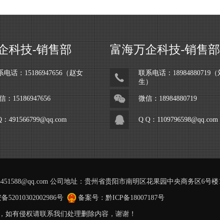
企科技-销售部
富海万企科技-销售部
系电话：
15186947656（赵女
联系电话：
18984880719
（
）
生）
信：15186947656
微信：18984880719
Q：491566799@qq.com
Q Q：1109796598@qq.com
3451588@qq.com 公司地址：贵州省贵阳市南明区花果园中央商务区6号楼
52010302002986号
备案号：
黔ICP备18007187号
，如有侵权请联系我们处理删除内容，谢谢！