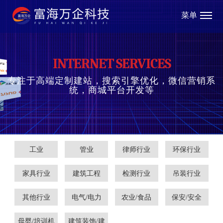
菜单
INTERNET SERVICES
专注于高端定制建站，搜索引擎优化，微信营销系
统，商城平台开发等
工业
管业
律师行业
环保行业
家具行业
建筑工程
检测行业
吊装行业
其他行业
电气/电力
农业/食品
保安/安全
母婴/培训机
建筑装饰/建